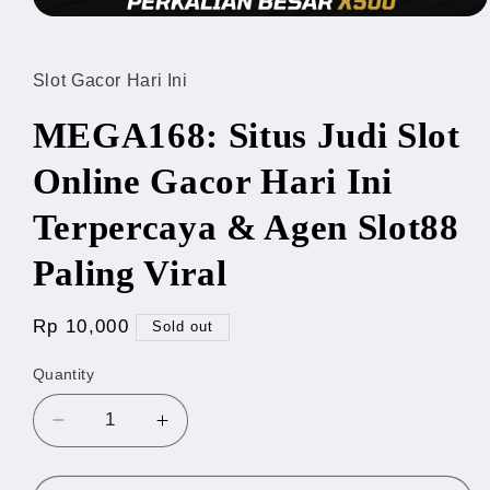
Open
media
1
in
Slot Gacor Hari Ini
modal
MEGA168: Situs Judi Slot
Online Gacor Hari Ini
Terpercaya & Agen Slot88
Paling Viral
Regular
Rp 10,000
Sold out
price
Quantity
Decrease
Increase
quantity
quantity
for
for