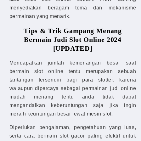
menyediakan beragam tema dan mekanisme
permainan yang menarik.
Tips & Trik Gampang Menang
Bermain Judi Slot Online 2024
[UPDATED]
Mendapatkan jumlah kemenangan besar saat
bermain slot online tentu merupakan sebuah
tantangan tersendiri bagi para slotter, karena
walaupun dipercaya sebagai permainan judi online
mudah menang tentu anda tidak dapat
mengandalkan keberuntungan saja jika ingin
meraih keuntungan besar lewat mesin slot.
Diperlukan pengalaman, pengetahuan yang luas,
serta cara bermain slot gacor paling efektif untuk