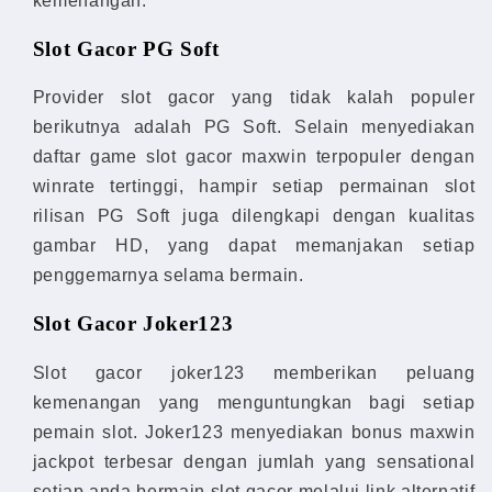
kemenangan.
Slot Gacor PG Soft
Provider slot gacor yang tidak kalah populer
berikutnya adalah PG Soft. Selain menyediakan
daftar game slot gacor maxwin terpopuler dengan
winrate tertinggi, hampir setiap permainan slot
rilisan PG Soft juga dilengkapi dengan kualitas
gambar HD, yang dapat memanjakan setiap
penggemarnya selama bermain.
Slot Gacor Joker123
Slot gacor joker123 memberikan peluang
kemenangan yang menguntungkan bagi setiap
pemain slot. Joker123 menyediakan bonus maxwin
jackpot terbesar dengan jumlah yang sensational
setiap anda bermain slot gacor melalui link alternatif