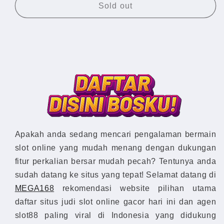
slot
slot
Sold out
Apakah anda sedang mencari pengalaman bermain
slot online yang mudah menang dengan dukungan
fitur perkalian bersar mudah pecah? Tentunya anda
sudah datang ke situs yang tepat! Selamat datang di
MEGA168
rekomendasi website pilihan utama
daftar situs judi slot online gacor hari ini dan agen
slot88 paling viral di Indonesia yang didukung