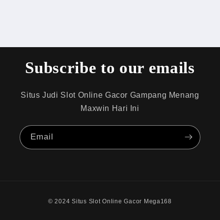
Subscribe to our emails
Situs Judi Slot Online Gacor Gampang Menang
Maxwin Hari Ini
Email
Payment
© 2024 Situs Slot Online Gacor
Mega168
methods