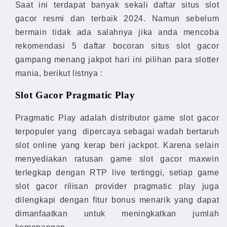
Saat ini terdapat banyak sekali daftar situs slot
gacor resmi dan terbaik 2024. Namun sebelum
bermain tidak ada salahnya jika anda mencoba
rekomendasi 5 daftar bocoran situs slot gacor
gampang menang jakpot hari ini pilihan para slotter
mania, berikut listnya :
Slot Gacor Pragmatic Play
Pragmatic Play adalah distributor game slot gacor
terpopuler yang dipercaya sebagai wadah bertaruh
slot online yang kerap beri jackpot. Karena selain
menyediakan ratusan game slot gacor maxwin
terlegkap dengan RTP live tertinggi, setiap game
slot gacor rilisan provider pragmatic play juga
dilengkapi dengan fitur bonus menarik yang dapat
dimanfaatkan untuk meningkatkan jumlah